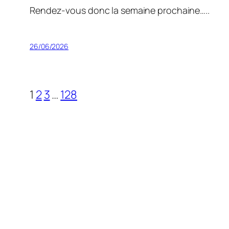
Rendez-vous donc la semaine prochaine…..
26/06/2026
1
2
3
…
128