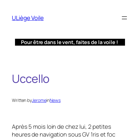
Aller
au
ULiège Voile
contenu
Pour être dans le vent, faites de la voile !
Uccello
Written by
Jerome
in
News
Après 5 mois loin de chez lui, 2 petites
heures de navigation sous GV 1ris et foc