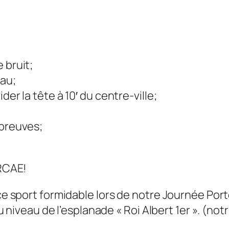
 bruit;
eau;
der la tête à 10′ du centre-ville;
épreuves;
 RCAE!
à ce sport formidable lors de notre Journée P
au niveau de l’esplanade « Roi Albert 1er ». (not