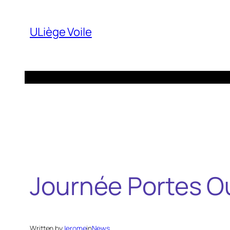
Aller
au
ULiège Voile
contenu
Journée Portes O
Written by
Jerome
in
News