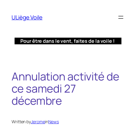
Aller
au
ULiège Voile
contenu
Pour être dans le vent, faites de la voile !
Annulation activité de
ce samedi 27
décembre
Written by
Jerome
in
News