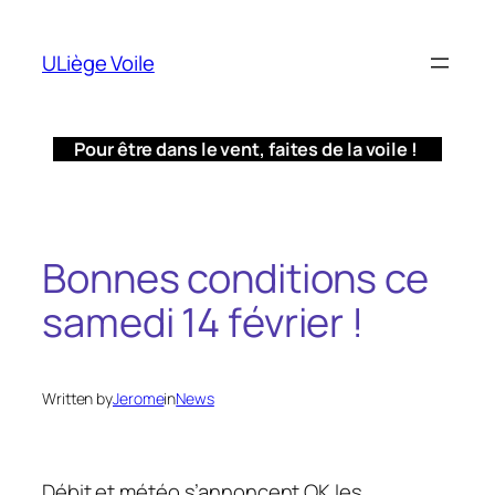
Aller
au
ULiège Voile
contenu
Pour être dans le vent, faites de la voile !
Bonnes conditions ce
samedi 14 février !
Written by
Jerome
in
News
Débit et météo s’annoncent OK les