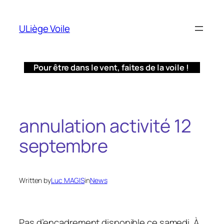
Aller
au
ULiège Voile
contenu
Pour être dans le vent, faites de la voile !
annulation activité 12
septembre
Written by
Luc MAGIS
in
News
Pas d’encadrement disponible ce samedi. À