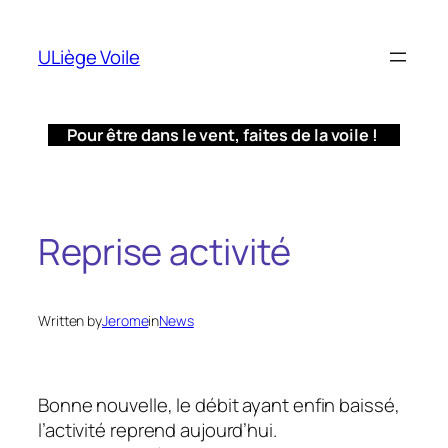
Aller
au
ULiège Voile
contenu
Pour être dans le vent, faites de la voile !
Reprise activité
Written by
Jerome
in
News
Bonne nouvelle, le débit ayant enfin baissé,
l’activité reprend aujourd’hui.