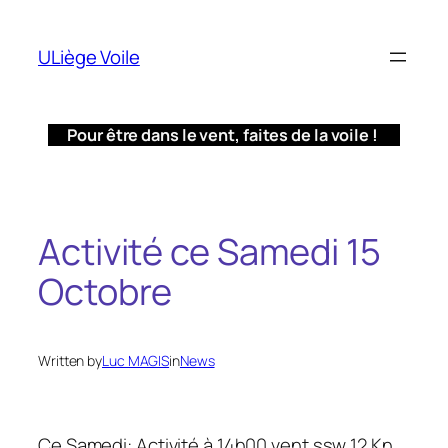
Aller
au
ULiège Voile
contenu
Pour être dans le vent, faites de la voile !
Activité ce Samedi 15
Octobre
Written by
Luc MAGIS
in
News
Ce Samedi: Activité à 14h00 vent ssw 12 Kn