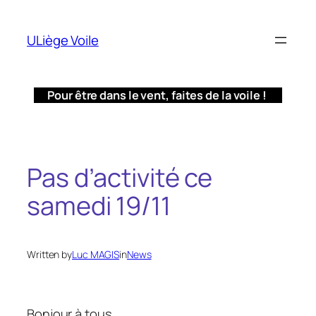
Aller
au
ULiège Voile
contenu
Pour être dans le vent, faites de la voile !
Pas d’activité ce
samedi 19/11
Written by
Luc MAGIS
in
News
Bonjour à tous,