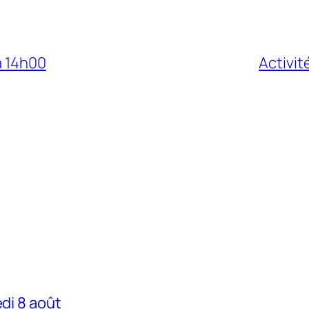
à 14h00
Activit
edi 8 août