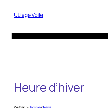
Aller
au
ULiège Voile
contenu
Heure d’hiver
Written by
Jerome
in
News