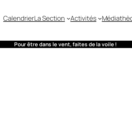
Calendrier
La Section
Activités
Médiathè
Pour être dans le vent, faites de la voile !