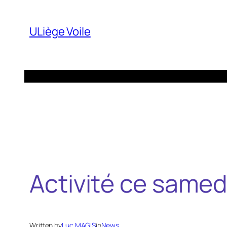
Aller
au
ULiège Voile
contenu
Activité ce samed
Written by
Luc MAGIS
in
News