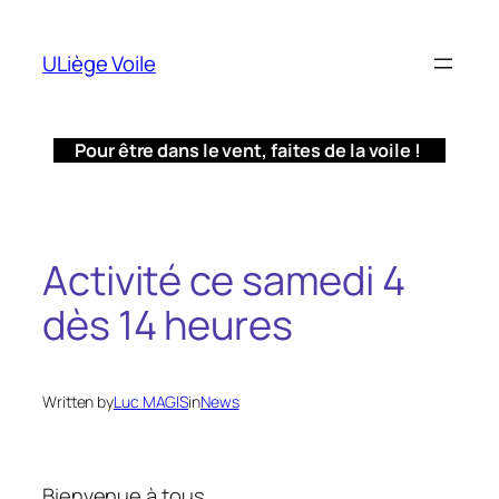
Aller
au
ULiège Voile
contenu
Pour être dans le vent, faites de la voile !
Activité ce samedi 4
dès 14 heures
Written by
Luc MAGIS
in
News
Bienvenue à tous.