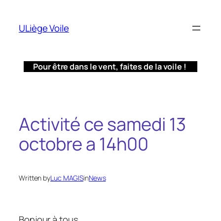
Aller
au
ULiège Voile
contenu
Pour être dans le vent, faites de la voile !
Activité ce samedi 13
octobre a 14h00
Written by
Luc MAGIS
in
News
Bonjour à tous,