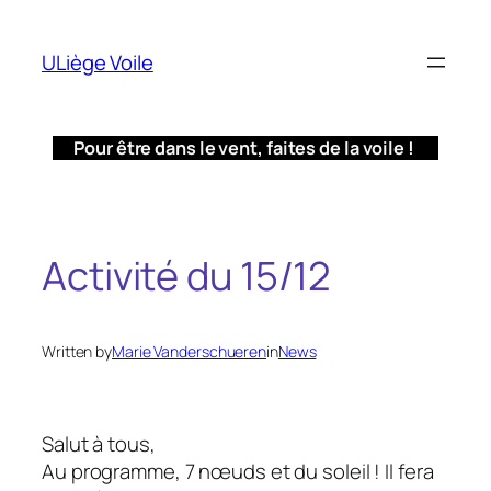
Aller
au
ULiège Voile
contenu
Pour être dans le vent, faites de la voile !
Activité du 15/12
Written by
Marie Vanderschueren
in
News
Salut à tous,
Au programme, 7 nœuds et du soleil ! Il fera