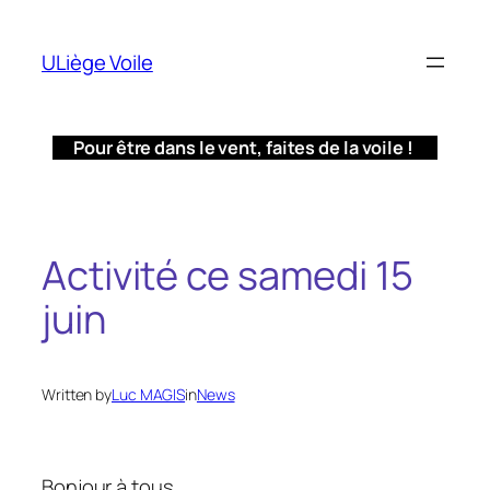
Aller
au
ULiège Voile
contenu
Pour être dans le vent, faites de la voile !
Activité ce samedi 15
juin
Written by
Luc MAGIS
in
News
Bonjour à tous,