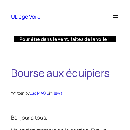
Aller
au
ULiège Voile
contenu
Pour être dans le vent, faites de la voile !
Bourse aux équipiers
Written by
Luc MAGIS
in
News
Bonjour à tous,