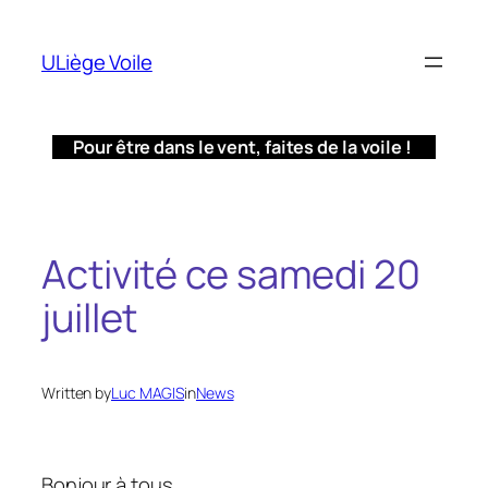
Aller
au
ULiège Voile
contenu
Pour être dans le vent, faites de la voile !
Activité ce samedi 20
juillet
Written by
Luc MAGIS
in
News
Bonjour à tous,