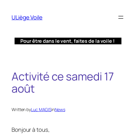
Aller
au
ULiège Voile
contenu
Pour être dans le vent, faites de la voile !
Activité ce samedi 17
août
Written by
Luc MAGIS
in
News
Bonjour à tous,