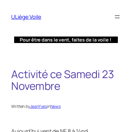
Aller
au
ULiège Voile
contenu
Pour être dans le vent, faites de la voile !
Activité ce Samedi 23
Novembre
Written by
JeanYves
in
News
Aujourd’hui vent de NE 8 à 14nd,