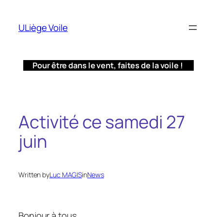
Aller
au
ULiège Voile
contenu
Pour être dans le vent, faites de la voile !
Activité ce samedi 27
juin
Written by
Luc MAGIS
in
News
Bonjour à tous,