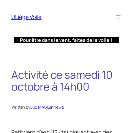
Aller
au
ULiège Voile
contenu
Pour être dans le vent, faites de la voile !
Activité ce samedi 10
octobre à 14h00
Written by
Luc MAGIS
in
News
Petit vent d’est (12 Kts) piquant avec des