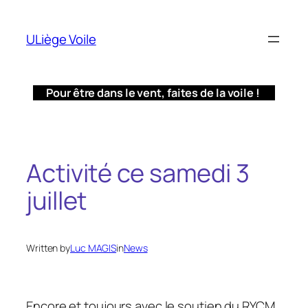
Aller
au
ULiège Voile
contenu
Pour être dans le vent, faites de la voile !
Activité ce samedi 3
juillet
Written by
Luc MAGIS
in
News
Encore et toujours avec le soutien du RYCM