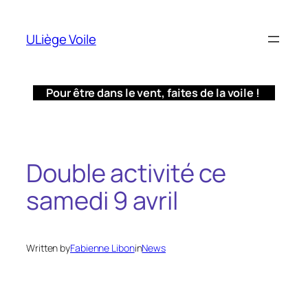
Aller
au
ULiège Voile
contenu
Pour être dans le vent, faites de la voile !
Double activité ce
samedi 9 avril
Written by
Fabienne Libon
in
News