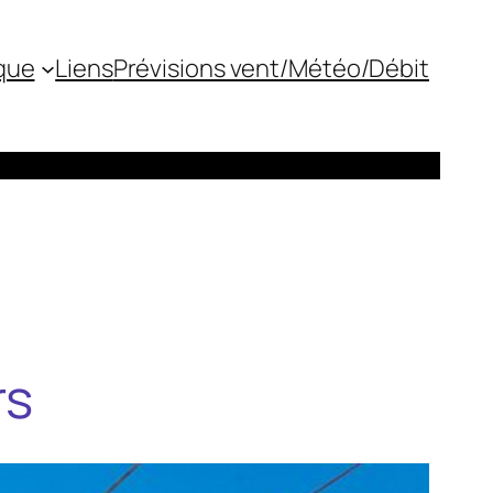
que
Liens
Prévisions vent/Météo/Débit
rs