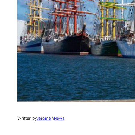
Written by
Jerome
in
News