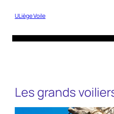
Aller
au
ULiège Voile
contenu
Les grands voilie