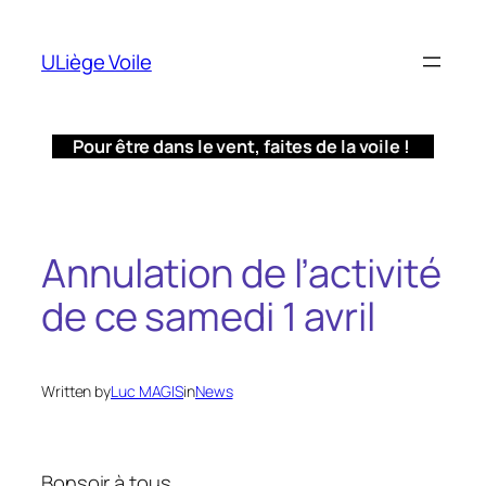
Aller
au
ULiège Voile
contenu
Pour être dans le vent, faites de la voile !
Annulation de l’activité
de ce samedi 1 avril
Written by
Luc MAGIS
in
News
Bonsoir à tous.