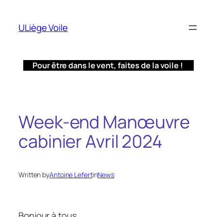
Aller
au
ULiège Voile
contenu
Pour être dans le vent, faites de la voile !
Week-end Manœuvre
cabinier Avril 2024
Written by
Antoine Lefert
in
News
Bonjour à tous,