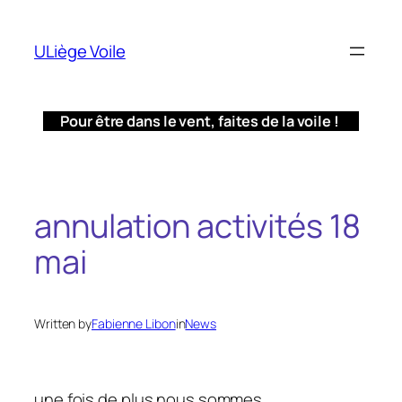
Aller
au
ULiège Voile
contenu
Pour être dans le vent, faites de la voile !
annulation activités 18
mai
Written by
Fabienne Libon
in
News
une fois de plus nous sommes