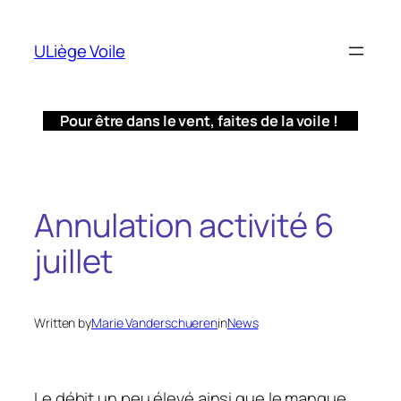
Aller
au
ULiège Voile
contenu
Pour être dans le vent, faites de la voile !
Annulation activité 6
juillet
Written by
Marie Vanderschueren
in
News
Le débit un peu élevé ainsi que le manque