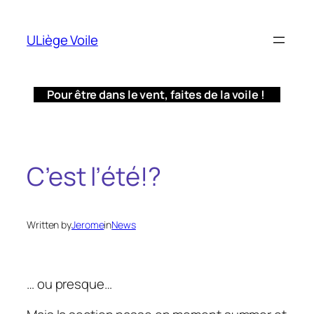
Aller
au
ULiège Voile
contenu
Pour être dans le vent, faites de la voile !
C’est l’été!?
Written by
Jerome
in
News
… ou presque…