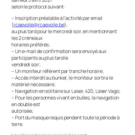
selon le protocol suivant:
– Inscription préalable à l’activité par email
(
rcaevoile@rcaevoile.be
),
au plus tard pour le mercredi soir, en mentionnant
les 2 créneaux
horaires préférés;
– Un e-mail de confirmation sera envoyé aux
participants au plus tard le
vendredi soir;
– Un moniteur référent par tranche horaire;
– Accès interdit au bunker, le moniteur sortira le
matériel nécessaire;
– Navigation en solitaire sur Laser, 420, Laser Vago;
– Pour les personnes vivant en bulles, la navigation
en double est
autorisée;
– Port du masque requis pendant toute la période à
terre.