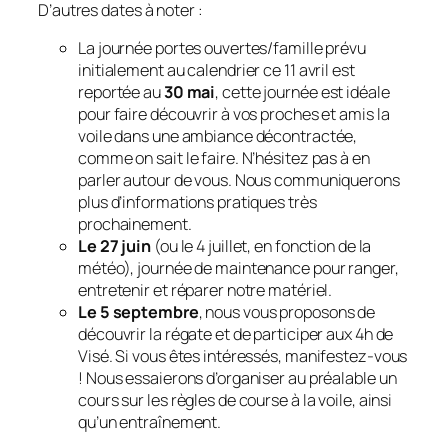
D’autres dates à noter :
La journée portes ouvertes/famille prévu
initialement au calendrier ce 11 avril est
reportée au
30 mai
, cette journée est idéale
pour faire découvrir à vos proches et amis la
voile dans une ambiance décontractée,
comme on sait le faire. N’hésitez pas à en
parler autour de vous. Nous communiquerons
plus d’informations pratiques très
prochainement.
Le 27 juin
(ou le 4 juillet, en fonction de la
météo), journée de maintenance pour ranger,
entretenir et réparer notre matériel.
Le 5 septembre
, nous vous proposons de
découvrir la régate et de participer aux 4h de
Visé. Si vous êtes intéressés, manifestez-vous
! Nous essaierons d’organiser au préalable un
cours sur les règles de course à la voile, ainsi
qu’un entraînement.