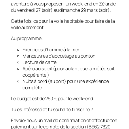
aventure à vous proposer : un week-end en Zélande
du vendredi 27 (soir) au dimanche 29 mars (soir).
Cette fois, cap sur la voile habitable pour faire de la
voile autrement.
Au programme :
Exercices d’homme à la mer
Manœuvres d’accostage au ponton
Lecture de carte
Apéro au soleil (pour autant que la météo soit
coopérante )
Nuits à bord (au port) pour une expérience
complète
Le budget est de 250 € pour le week-end.
Tu es intéressé et tu souhaite t’inscrire ?
Envoie-nous un mail de confirmation et effectue ton
paiement sur le compte de la section (BE62 7320