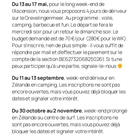
Du 13 au 17 mai,
pour le long week-end de
l’Ascension, nous vous proposons 4 jours de dériveur
sur le Grevelingenmeer. Au programme : voile,
camping, barbecue et fun. Le départ se fera le
mercredi soir pour un retour le dimanche soir. Le
budget demandé est de 70 €/jour (280€ pour le WK).
Pour s’inscrire, rien de plus simple : il vous suffit de
répondre par mail et d’effectuer le paiement sur le
compte de la section BE62732068250261. Si tu ne
peux participer qu’à une partie, signale-le-nous
Du 11 au 13 septembre
, week-end dériveur en
Zélande en camping. Les inscriptions ne sont pas
encore ouvertes, mais vous pouvez déjà bloquer les
dates et signaler votre intérêt.
Du 30 octobre au 2 novembre
, week-end prolongé
en Zélande au centre de surf. Les inscriptions ne
sont pas encore ouvertes, mais vous pouvez déjà
bloquer les dates et signaler votre intérêt.