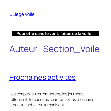
Aller
au
ULiège Voile
contenu
Pour être dans le vent, faites de la voile !
Auteur :
Section_Voile
Prochaines activités
Les températures remontent, les journées
rallongent, les oiseaux chantent et les prochains
stages et activités s’organisent.