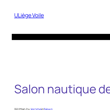
Aller
au
ULiège Voile
contenu
Salon nautique d
Written by
Jerome
in
News