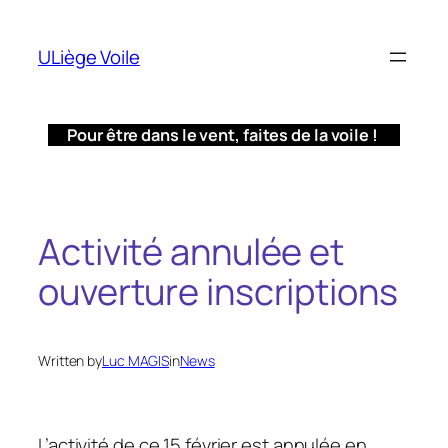
Aller
au
ULiège Voile
contenu
Pour être dans le vent, faites de la voile !
Activité annulée et
ouverture inscriptions
Written by
Luc MAGIS
in
News
L’activité de ce 15 février est annulée en