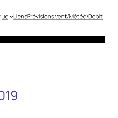
que
Liens
Prévisions vent/Météo/Débit
2019