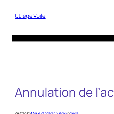
Aller
au
ULiège Voile
contenu
Annulation de l’ac
Written by
Marie Vanderschueren
in
News