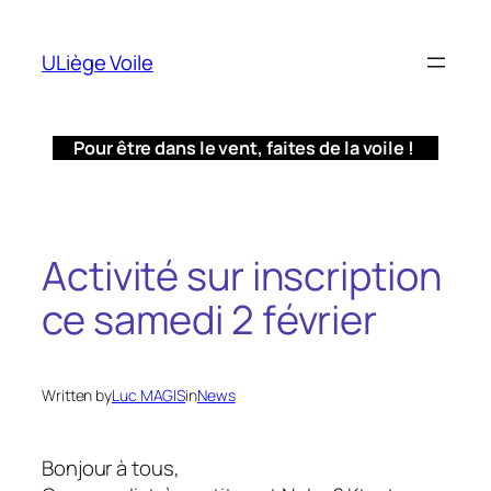
Aller
au
ULiège Voile
contenu
Pour être dans le vent, faites de la voile !
Activité sur inscription
ce samedi 2 février
Written by
Luc MAGIS
in
News
Bonjour à tous,